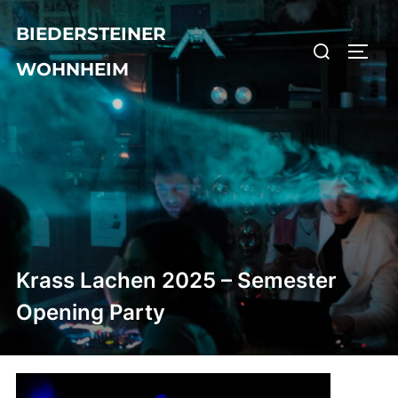
Zum
BIEDERSTEINER
Inhalt
Suchen
SEIT
springen
WOHNHEIM
nach:
Krass Lachen 2025 – Semester
Opening Party